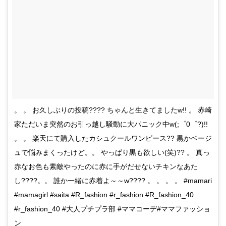
。 。 お久しぶりの投稿???? ちゃんと生きてましたw!! 。 赤崎
家ただいま突然のお引っ越し騒動に大パニック中w(;゜0゜?)!!
。 。 楽天にて購入したカシュクールワンピース?? 黒かベージ
ュで悩みまくったけど。。 やっぱり黒も欲しい(笑)?? 。 真っ
赤なお色も素敵やったのに赤に手がだせないチキンなあた
し????。。 誰か一緒に赤着よ～～w???? 。 。 。 。 #mamari
#mamagirl #saita #R_fashion #r_fashion #R_fashion_40
#r_fashion_40 #大人プチプラ部 #ママコーデ#ママファッショ
ン