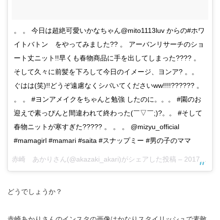
。 。 今日は超絶可愛いかなちゃん@mito1113luv からの#ホワ
イトバトン をやってみました?? 。 アーバンリサーチのショ
ート丈ニット!!早くも春物商品に手を出してしまった???? 。
そして久々に前髪を下ろして今日のイメージ、ヨンア? 。。
ぐはは(笑)!!どうぞ遠慮なくシバいてくださいww!!!!?????? 。
。 。 #ヨンアメイクをちゃんと勉強 したのに。。。 #園のお
迎えで素っぴんと間違われて終わった(￣▽￣;)?。。 #そして
春物ニットが寒すぎた????? 。 。 。 @mizyu_official
#mamagirl #mamari #saita #スナップミー #男の子のママ
赤崎 あかりさん(@akazaki_akari)がシェアした投稿 –
2017 1月 18 10:47午後 PST
どうでしょうか？
赤崎あかりさんのインスタの画像はかなりスタイリッシュで素敵