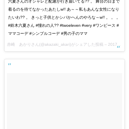
六夏さんのオシャレと配慮が行き届いてる?? 。 舞台の日まで
着るのを待てなかったあたしw!! あ～～私もあんな女性になり
たいわ?? 。 きっと子供とかシバかへんのやろな～w!! 。 。 。
#鈴木六夏さん #憧れの人?? #twoeleven #very #ワンピース #
ママコーデ #シンプルコーデ #男の子のママ
赤崎 あかりさん(@akazaki_akari)がシェアした投稿 –
2017 4月 5 6:07午前 PDT