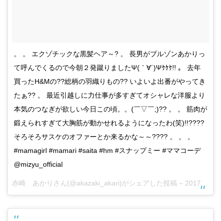
。 。 エクゾチックな黒髪ヘア～? 。 長男がブルゾンあかりっ
て呼んでくるので今朝２発蹴りましたΨ(｀∀´)Ψｹｹｹ!! 。 去年
買ったH&Mの??総柄の羽織りもの?? いよいよ出番がやってき
たぁ?? 。 最近引越しに力仕事が多すぎてオシャレな洋服より
本気のつなぎが欲しい今日この頃。。(￣▽￣;)?? 。 。 筋肉が
鍛えられすぎて大胸筋が動かせれるようになったわ(笑)!!????
そろそろサスケのオファーとか来るかな～～???? 。 。 。
#mamagirl #mamari #saita #hm #スナップミー #ママコーデ
@mizyu_official
赤崎 あかりさん(@akazaki_akari)がシェアした投稿 –
2017 2月 28 5:27午後 PST