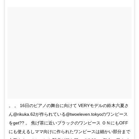
。 。 16日のピアノの舞台に向けて VERYモデルの鈴木六夏さ
ん@rikuka.62が作られている@twoeleven.tokyoのワンピース
をget?? 。 焦げ茶に近いブラックのワンピース ＯＮにもOFF
にも使えるしママ向けに作られたワンピースは細かい部分まで