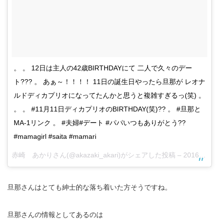
。 。 12日は主人の42歳BIRTHDAYにて 二人で久々のデー
ト??? 。 あぁ～！！！！ 11日の誕生日やったら旦那が レオナ
ルドディカプリオになってたんかと思うと複雑すぎるっ(笑) 。
。 。 #11月11日ディカプリオのBIRTHDAY(笑)?? 。 #旦那と
MA-1リンク 。 #夫婦#デート #パパいつもありがとう??
#mamagirl #saita #mamari
赤崎 あかりさん(@akazaki_akari)がシェアした投稿 –
2016 11月 13 5:01午後 PST
旦那さんはとても紳士的な落ち着いた方そうですね。
旦那さんの情報としてあるのは