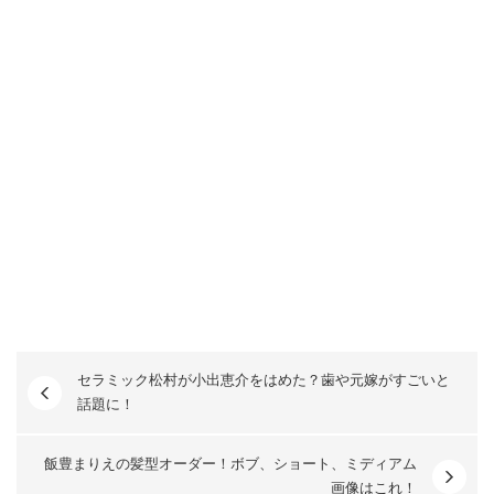
セラミック松村が小出恵介をはめた？歯や元嫁がすごいと
話題に！
飯豊まりえの髪型オーダー！ボブ、ショート、ミディアム
画像はこれ！