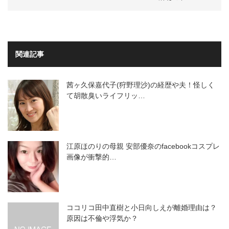
関連記事
茜ヶ久保嘉代子(狩野理沙)の経歴や夫！怪しく
て胡散臭いライフリッ…
江原ほのりの母親 安部優奈のfacebookコスプレ
画像が衝撃的…
ココリコ田中直樹と小日向しえが離婚理由は？
原因は不倫や浮気か？