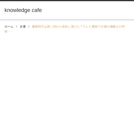
knowledge cafe
ホーム
女優
藤真利子は若い頃から劣化し老けた？テレビ番組で介護の過酷さが判
明・・