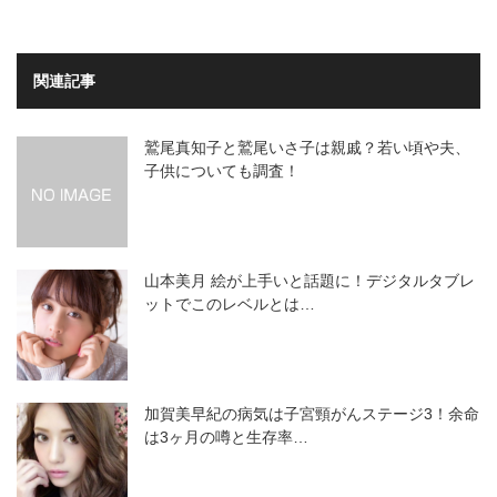
関連記事
鷲尾真知子と鷲尾いさ子は親戚？若い頃や夫、
子供についても調査！
山本美月 絵が上手いと話題に！デジタルタブレ
ットでこのレベルとは…
加賀美早紀の病気は子宮頸がんステージ3！余命
は3ヶ月の噂と生存率…