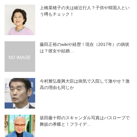
上橋菜穂子の夫は綾辻行人？子供や韓国人とい
う噂もチェック！
藤田正裕のwikiや経歴！現在（2017年）の病状
は？彼女や結婚…
今村雅弘復興大臣は病気で入院して激やせ？激
高の理由も同じか
坂田藤十郎のスキャンダル写真はバスローブで
舞妓の孝蝶と！フライデ…