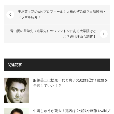
平尾菜々花のwikiプロフィール！大橋のぞみ似？出演映画・
ドラマを紹介！
青山愛の留学先（進学先）のワシントンにある大学院はど
こ？退社理由も調査！
関連記事
船越英二は松居一代と息子の結婚反対！離婚を
予言していた！？
中嶋しゅうが死去！死因は？怪我や画像やwikiプ