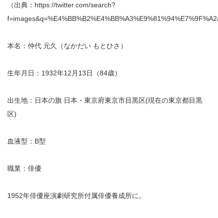
（出典：https://twitter.com/search?
f=images&q=%E4%BB%B2%E4%BB%A3%E9%81%94%E7%9F%A2&s
本名：仲代 元久（なかだい もとひさ）
生年月日：1932年12月13日（84歳）
出生地：日本の旗 日本・東京府東京市目黒区(現在の東京都目黒
区)
血液型：B型
職業：俳優
1952年俳優座演劇研究所付属俳優養成所に。