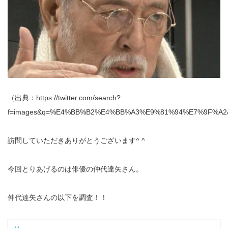
（出典：https://twitter.com/search?
f=images&q=%E4%BB%B2%E4%BB%A3%E9%81%94%E7%9F%A2&s
訪問していただきありがとうございます^ ^
今回とりあげるのは俳優の仲代達矢さん。
仲代達矢さんの以下を調査！！