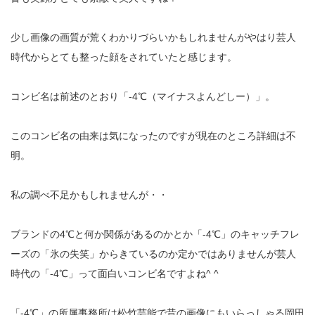
少し画像の画質が荒くわかりづらいかもしれませんがやはり芸人
時代からとても整った顔をされていたと感じます。
コンビ名は前述のとおり「-4℃（マイナスよんどしー）」。
このコンビ名の由来は気になったのですが現在のところ詳細は不
明。
私の調べ不足かもしれませんが・・
ブランドの4℃と何か関係があるのかとか「-4℃」のキャッチフレ
ーズの「氷の失笑」からきているのか定かではありませんが芸人
時代の「-4℃」って面白いコンビ名ですよね^ ^
「-4℃」の所属事務所は松竹芸能で昔の画像にもいらっしゃる岡田