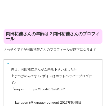
岡田祐佳さんの年齢は？岡田祐佳さんのプロフィ
ール
さっそくですが岡田祐佳さんのプロフィールが以下になります
先日、岡田祐佳さんがご来店下さいました✨
上まつげのみです♪デザインはホットペッパーブログに
て♪
『nagomi…
https://t.co/R0t3siWLFY
— kanagon (@kanagongongon)
2017年5月8日