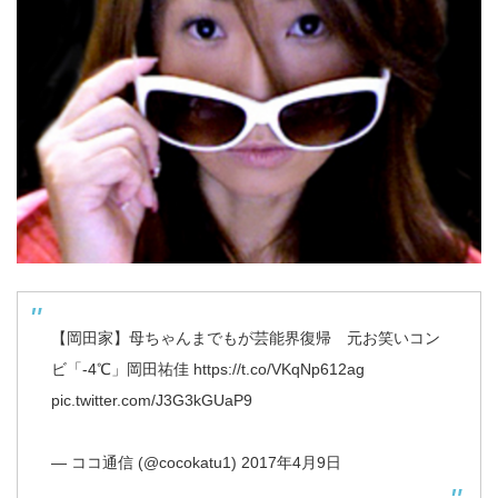
【岡田家】母ちゃんまでもが芸能界復帰 元お笑いコン
ビ「-4℃」岡田祐佳
https://t.co/VKqNp612ag
pic.twitter.com/J3G3kGUaP9
— ココ通信 (@cocokatu1)
2017年4月9日