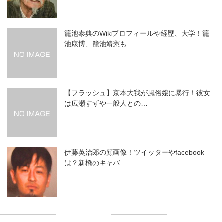
籠池泰典のWikiプロフィールや経歴、大学！籠
池康博、籠池靖憲も…
【フラッシュ】京本大我が風俗嬢に暴行！彼女
は広瀬すずや一般人との…
伊藤英治郎の顔画像！ツイッターやfacebook
は？新橋のキャバ…