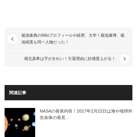
籠池泰典のWikiプロフィールや経歴、大学！籠池康博、籠
池靖憲も同一人物だった！
堀北真希は字がきれい！引退理由に好感度上がる！
関連記事
NASAの発表内容！2017年2月22日は海や地球外
生命体の発見…