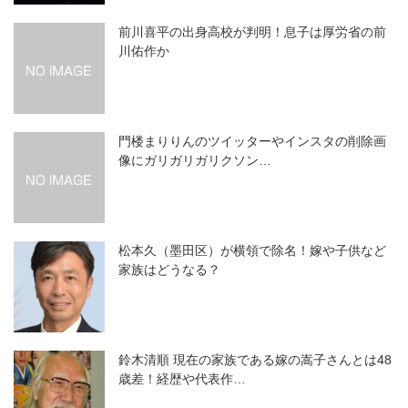
前川喜平の出身高校が判明！息子は厚労省の前
川佑作か
門楼まりりんのツイッターやインスタの削除画
像にガリガリガリクソン…
松本久（墨田区）が横領で除名！嫁や子供など
家族はどうなる？
鈴木清順 現在の家族である嫁の嵩子さんとは48
歳差！経歴や代表作…