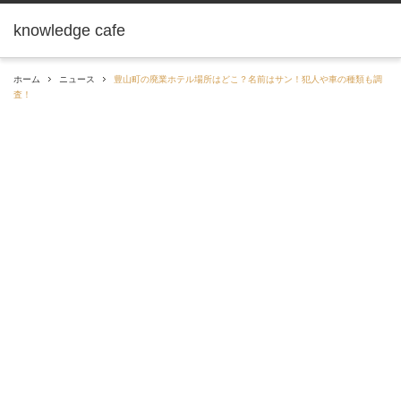
knowledge cafe
ホーム
ニュース
豊山町の廃業ホテル場所はどこ？名前はサン！犯人や車の種類も調
査！