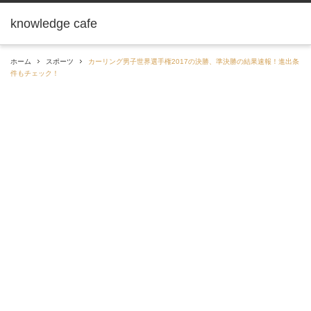
knowledge cafe
ホーム
スポーツ
カーリング男子世界選手権2017の決勝、準決勝の結果速報！進出条
件もチェック！