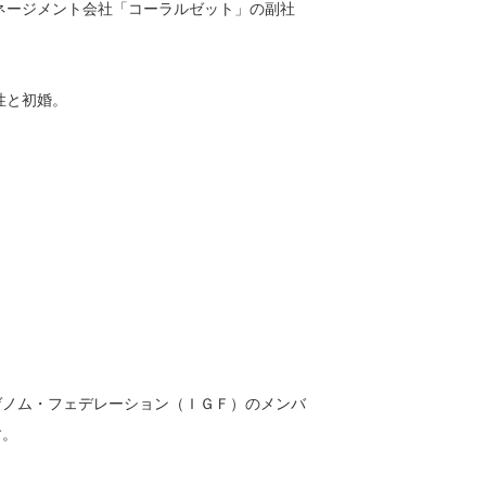
マネージメント会社「コーラルゼット」の副社
性と初婚。
ゲノム・フェデレーション（ＩＧＦ）のメンバ
す。