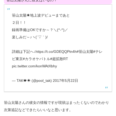
笹山太陽さんに彼女はいるの？
笹山太陽☀地上波デビューまであと
２日！！
録画準備はOKですか～？＼(^-^)／
楽しみだ～♪ヽ(´▽｀)/
詳細は下記へ↓
https://t.co/GDEQQPtn4h
#笹山太陽
#テレ
ビ東京
#カラオケバトル
#超拡散RT
pic.twitter.com/konWAtXbhy
— TAK🍁☀ (@pool_tak)
2017年5月22日
笹山太陽さんの彼女の情報ですが現状はまったくないのでわかり
次第追記などできたらいいなと思います。