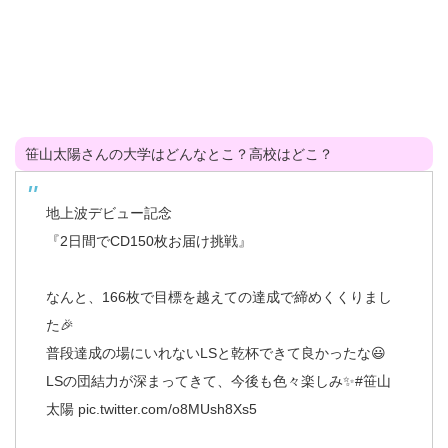
笹山太陽さんの大学はどんなとこ？高校はどこ？
地上波デビュー記念
『2日間でCD150枚お届け挑戦』
なんと、166枚で目標を越えての達成で締めくくりまし
た🎉
普段達成の場にいれないLSと乾杯できて良かったな😃
LSの団結力が深まってきて、今後も色々楽しみ✨
#笹山
太陽
pic.twitter.com/o8MUsh8Xs5