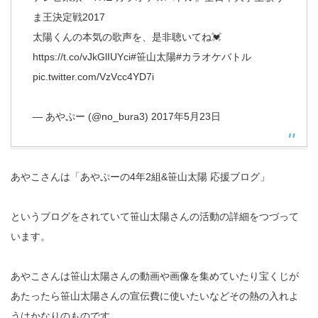
ま王決定戦2017
太陽くんの本気の歌声を、是非聴いてね💓
https://t.co/vJkGlIUYci
#笹山太陽
#カラオケバトル
pic.twitter.com/VzVcc4YD7i
— あやぷー (@no_bura3)
2017年5月23日
あやこさんは「あやぷーの4年2組&笹山太陽 応援ブログ」
というブログをされていて笹山太陽さんの活動の詳細をつづって
います。
あやこさんは笹山太陽さんの動画や画像を集めていたり宝くじが
あたったら笹山太陽さんの宣伝費に使いたいなどその熱の入れよ
うはかなりのものです。