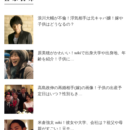
浪川大輔が不倫！浮気相手は元キャバ嬢！嫁や
子供はどうなるの？
原美穂がかわいい！wikiで出身大学や出身地、年
齢を紹介！子供に…
高島政伸の再婚相手(嫁)の画像！子供の出産予
定日はいつ？性別もき…
米倉強太 wiki！彼女や大学、会社は？祖父や母
親がすごい！元モ…