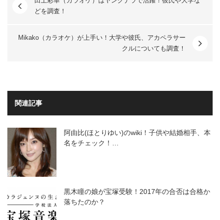
田上彩華（カラオケ）はヤングナラで活躍！彼氏や大学な
どを調査！
Mikako（カラオケ）が上手い！大学や彼氏、アカペラサー
クルについても調査！
関連記事
阿由比(ほとりゆい)のwiki！子供や結婚相手、本
名をチェック！…
黒木瞳の娘が宝塚受験！2017年の合否は合格か
落ちたのか？