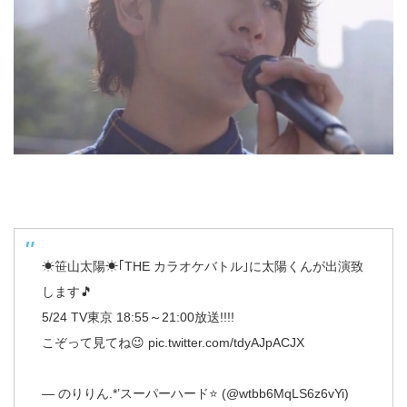
☀笹山太陽☀｢THE カラオケバトル｣に太陽くんが出演致
します🎵
5/24 TV東京 18:55～21:00放送!!!!
こぞって見てね😉
pic.twitter.com/tdyAJpACJX
— のりりん.*’スーパーハード⭐ (@wtbb6MqLS6z6vYi)