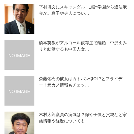
下村博文にスキャンダル！加計学園から違法献
金か。息子や夫人につい…
橋本英教がアルコール依存症で離婚！中沢えみ
りと結婚するも中国人女…
斎藤佑樹の彼女はカトパン似OL?とフライデ
ー！元カノ情報もチェッ…
木村太郎議員の病気は？嫁や子供と父親など家
族情報や経歴についても…