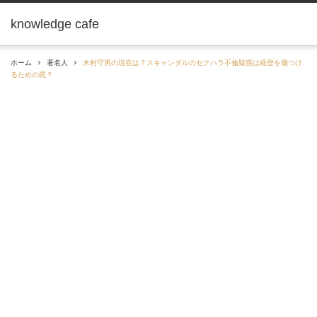
knowledge cafe
ホーム
著名人
木村守男の現在は？スキャンダルのセクハラ不倫疑惑は経歴を傷つけ
るための罠？