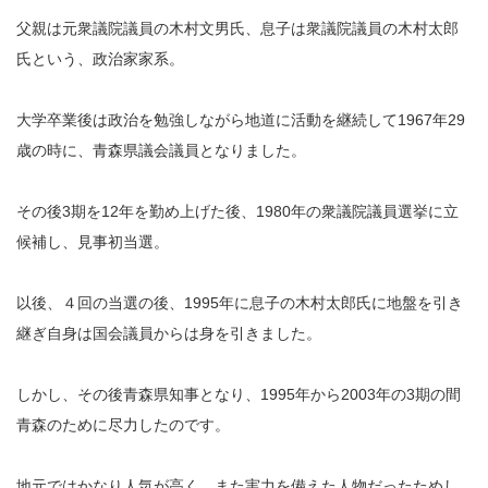
父親は元衆議院議員の木村文男氏、息子は衆議院議員の木村太郎
氏という、政治家家系。
大学卒業後は政治を勉強しながら地道に活動を継続して1967年29
歳の時に、青森県議会議員となりました。
その後3期を12年を勤め上げた後、1980年の衆議院議員選挙に立
候補し、見事初当選。
以後、４回の当選の後、1995年に息子の木村太郎氏に地盤を引き
継ぎ自身は国会議員からは身を引きました。
しかし、その後青森県知事となり、1995年から2003年の3期の間
青森のために尽力したのです。
地元ではかなり人気が高く、また実力を備えた人物だったためし