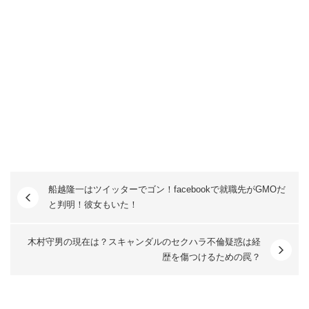
船越隆一はツイッターでゴン！facebookで就職先がGMOだ
と判明！彼女もいた！
木村守男の現在は？スキャンダルのセクハラ不倫疑惑は経
歴を傷つけるための罠？