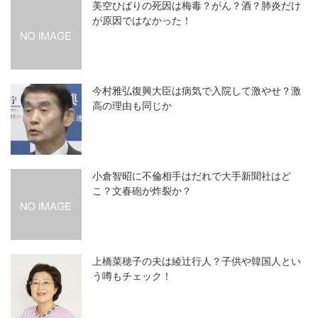
美空ひばりの死因は梅毒？がん？酒？肺炎だけ
が原因ではなかった！
今村雅弘復興大臣は病気で入院して激やせ？激
高の理由も同じか
小倉智昭に不倫相手はだれで大手新聞社はど
こ？文春砲が炸裂か？
上橋菜穂子の夫は綾辻行人？子供や韓国人とい
う噂もチェック！