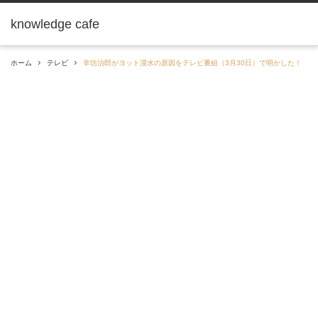
knowledge cafe
ホーム
テレビ
辛坊治郎がヨット浸水の原因をテレビ番組（3月30日）で明かした！