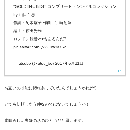
“GOLDEN☆BEST コンプリート・シングルコレクション
by 山口百恵
作詞：阿木燿子 作曲：宇崎竜童
編曲：萩田光雄
ロンドン録音verもあるんだ?
pic.twitter.com/yZ8OIWm75x
— utsubo (@utsu_bo)
2017年5月21日
お互いの才能に惚れあっていたんでしょうかね(^^)
とても信頼しあう仲なのではないでしょうか！
素晴らしい夫婦の形のひとつだと思います。