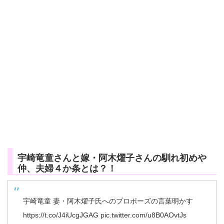
宇崎竜童さんと嫁・阿木燿子さんの馴れ初めや
仲、夫婦４か条とは？！
宇崎竜童 妻・阿木燿子氏へのプロポーズの言葉明かす
https://t.co/J4iUcgJGAG
pic.twitter.com/u8B0AOvtJs