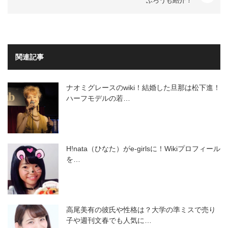
ぶろうも紹介！
関連記事
ナオミグレースのwiki！結婚した旦那は松下進！
ハーフモデルの若…
H!nata（ひなた）がe-girlsに！Wikiプロフィール
を…
高尾美有の彼氏や性格は？大学の準ミスで売り
子や週刊文春でも人気に…