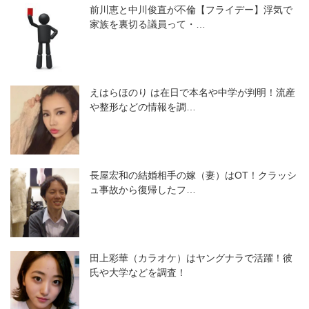
前川恵と中川俊直が不倫【フライデー】浮気で
家族を裏切る議員って・…
えはらほのり は在日で本名や中学が判明！流産
や整形などの情報を調…
長屋宏和の結婚相手の嫁（妻）はOT！クラッシ
ュ事故から復帰したフ…
田上彩華（カラオケ）はヤングナラで活躍！彼
氏や大学などを調査！